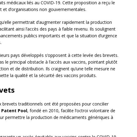
uits médicaux liés au COVID-19. Cette proposition a reçu le
 et d’organisations non gouvernementales.
u’elle permettrait d’augmenter rapidement la production
cilitant ainsi l’accès des pays à faible revenu. Ils soulignent
ancements publics importants et que la situation d’urgence
.
sieurs pays développés s’opposent à cette levée des brevets.
as le principal obstacle à l’accès aux vaccins, pointant plutôt
ion et de distribution. Ils craignent qu’une telle mesure ne
te la qualité et la sécurité des vaccins produits.
vets
x brevets traditionnels ont été proposées pour concilier
 Patent Pool
, fondé en 2010, facilite l’octroi volontaire de
our permettre la production de médicaments génériques à
à garantir un accès équitable aux vaccins contre le COVID-19