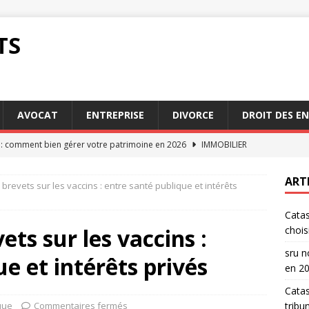
TS
AVOCAT
ENTREPRISE
DIVORCE
DROIT DES E
e : comment bien gérer votre patrimoine en 2026
IMMOBILIER
he naturelle grêle : recours auprès du tribunal administratif
ART
 brevets sur les vaccins : entre santé publique et intérêts
Catas
ices d’un sru notaire dans vos démarches juridiques
ets sur les vaccins :
chois
sru n
e et intérêts privés
he naturelle grêle : les erreurs à éviter lors d’une réclamation
en 2
Catas
que
Commentaires fermés
tribu
 naturelle grêle : conseils pour bien choisir votre assurance