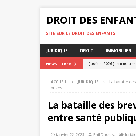
DROIT DES ENFAN
SITE SUR LE DROIT DES ENFANTS
JURIDIQUE
DROIT
IMMOBILIER
[ août 4, 2026 ]
sru notair
NEWS TICKER
[ juillet 31, 2026 ]
Catastrop
ACCUEIL
JURIDIQUE
La bataille des
DROIT
privés
[ juillet 27, 2026 ]
Les bénéf
La bataille des brev
JURIDIQUE
entre santé publiqu
[ juillet 23, 2026 ]
Catastrop
JURIDIQUE
janvier 22, 2025
Phil Ducrest
Juridi
[ août 8, 2026 ]
Catastrophe